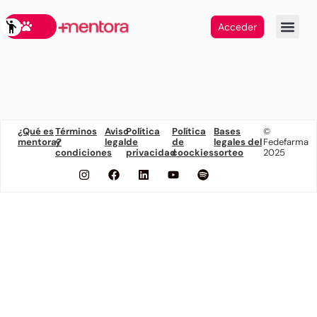
Acceder
¿Qué es
Términos
Aviso
Política
Política
Bases
©
mentora?
y
legal
de
de
legales del
Fedefarma
condiciones
privacidad
coockies
sorteo
2025