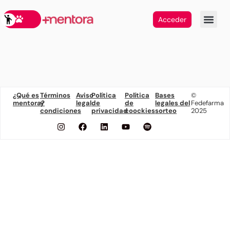
Acceder
¿Qué es
Términos
Aviso
Política
Política
Bases
©
mentora?
y
legal
de
de
legales del
Fedefarma
condiciones
privacidad
coockies
sorteo
2025