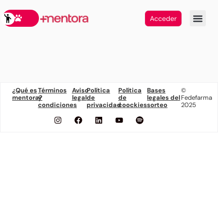
Acceder
¿Qué es
Términos
Aviso
Política
Política
Bases
©
mentora?
y
legal
de
de
legales del
Fedefarma
condiciones
privacidad
coockies
sorteo
2025