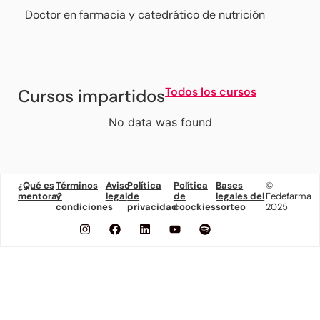
Doctor en farmacia y catedrático de nutrición
Todos los cursos
Cursos impartidos
No data was found
¿Qué es
Términos
Aviso
Política
Política
Bases
©
mentora?
y
legal
de
de
legales del
Fedefarma
condiciones
privacidad
coockies
sorteo
2025