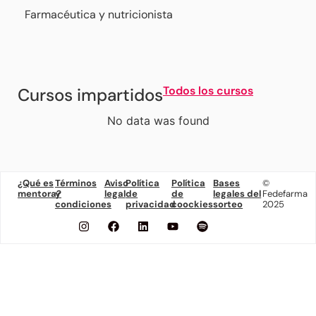
Farmacéutica y nutricionista
Todos los cursos
Cursos impartidos
No data was found
¿Qué es
Términos
Aviso
Política
Política
Bases
©
mentora?
y
legal
de
de
legales del
Fedefarma
condiciones
privacidad
coockies
sorteo
2025